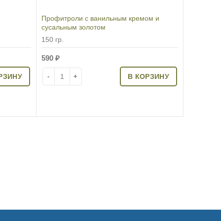
Профитроли с ванильным кремом и
сусальным золотом
150 гр.
590
₽
овый брауни
Количество товара Профитроли с ванильным кремом 
РЗИНУ
В КОРЗИНУ