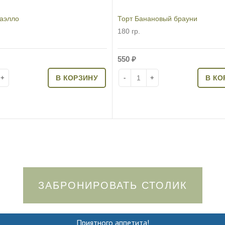
аэлло
Торт Банановый брауни
180 гр.
550
₽
во товара Торт Рафаэлло
Количество товара Торт Банан
В КОРЗИНУ
В КО
ЗАБРОНИРОВАТЬ СТОЛИК
Приятного аппетита!