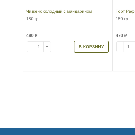
Чизкейк холодный с мандарином
Торт Раф
180 гр
150 гр.
490
₽
470
₽
Количество товара Чизкейк холодный с мандарином
Количест
В КОРЗИНУ