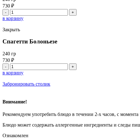
730
₽
Количество
товара
в корзину
Ризотто
с
Закрыть
белыми
грибами
Спагетти Болоньезе
и
сыром
240 гр
"Пармезан"
730
₽
Количество
товара
в корзину
Спагетти
Болоньезе
Забронировать столик
Внимание!
Рекомендуем употребить блюдо в течении 2-х часов, с момента
Блюдо может содержать аллергенные ингредиенты и следы пищ
Ознакомлен