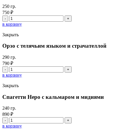
250 гр.
750
₽
Количество
товара
в корзину
Лазанья
"Болоньезе"
Закрыть
Орзо с телячьим языком и страчателлой
290 гр.
790
₽
Количество
товара
в корзину
Орзо
с
Закрыть
телячьим
языком
Спагетти Неро с кальмаром и мидиями
и
страчателлой
240 гр.
890
₽
Количество
товара
в корзину
Спагетти