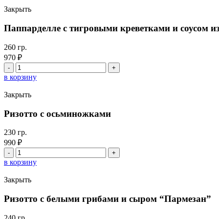
Неро
Закрыть
с
кальмаром
Паппарделле с тигровыми креветками и соусом и
и
мидиями
260 гр.
970
₽
Количество
товара
в корзину
Паппарделле
с
Закрыть
тигровыми
креветками
Ризотто с осьминожками
и
соусом
230 гр.
из
990
₽
шпината
Количество
товара
в корзину
Ризотто
с
Закрыть
осьминожками
Ризотто с белыми грибами и сыром “Пармезан”
240 гр