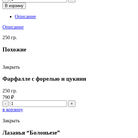
товара
В корзину
Орзо
с
Описание
рапанами
и
Описание
белыми
грибами
250 гр.
Похожие
Закрыть
Фарфалле с форелью и цукини
250 гр.
790
₽
Количество
товара
в корзину
Фарфалле
с
Закрыть
форелью
и
Лазанья “Болоньезе”
цукини