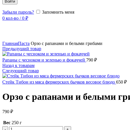
Войти
Забыли пароль?
Запомнить меня
0
кол-во
/
0
₽
Увеличить
Главная
Паста
Орзо с рапанами и белыми грибами
Предыдущий товар
Рапаны с чесноком и зеленью и фокаччей
790
₽
Назад к товарам
Следующий товар
Стейк Тибон из мяса фермерских бычков весовое блюдо
650
₽
Орзо с рапанами и белыми г
790
₽
Вес
250 г
Количество