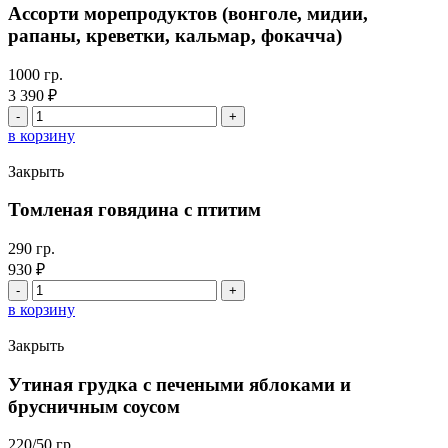
картофелем
Ассорти морепродуктов (вонголе, мидии,
и
рапаны, креветки, кальмар, фокачча)
грибным
соусом
1000 гр.
3 390
₽
Количество
товара
в корзину
Ассорти
морепродуктов
Закрыть
(вонголе,
мидии,
Томленая говядина с птитим
рапаны,
креветки,
290 гр.
кальмар,
930
₽
фокачча)
Количество
товара
в корзину
Томленая
говядина
Закрыть
с
птитим
Утиная грудка с печеными яблоками и
брусничным соусом
220/50 гр.