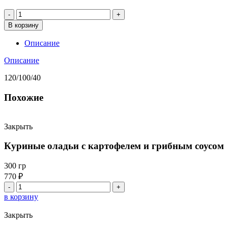
Количество
товара
В корзину
Котлеты
из
Описание
щуки
с
Описание
картофельным
пюре
120/100/40
Похожие
Закрыть
Куриные оладьи с картофелем и грибным соусом
300 гр
770
₽
Количество
товара
в корзину
Куриные
оладьи
Закрыть
с