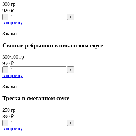
300 гр.
920
₽
Количество
товара
в корзину
Говядина
по
Закрыть
-
Строгановски
Свиные ребрышки в пикантном соусе
300/100 гр
950
₽
Количество
товара
в корзину
Свиные
ребрышки
Закрыть
в
пикантном
Треска в сметанном соусе
соусе
250 гр.
890
₽
Количество
товара
в корзину
Треска