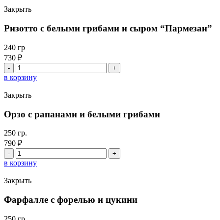
с
Закрыть
телячьим
языком
Ризотто с белыми грибами и сыром “Пармезан”
и
страчателлой
240 гр
730
₽
Количество
товара
в корзину
Ризотто
с
Закрыть
белыми
грибами
Орзо с рапанами и белыми грибами
и
сыром
250 гр.
"Пармезан"
790
₽
Количество
товара
в корзину
Орзо
с
Закрыть
рапанами
и
Фарфалле с форелью и цукини
белыми
грибами
250 гр.