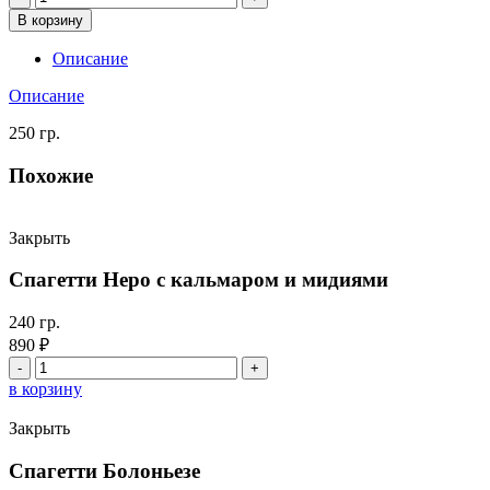
товара
В корзину
Лазанья
"Болоньезе"
Описание
Описание
250 гр.
Похожие
Закрыть
Спагетти Неро с кальмаром и мидиями
240 гр.
890
₽
Количество
товара
в корзину
Спагетти
Неро
Закрыть
с
кальмаром
Спагетти Болоньезе
и