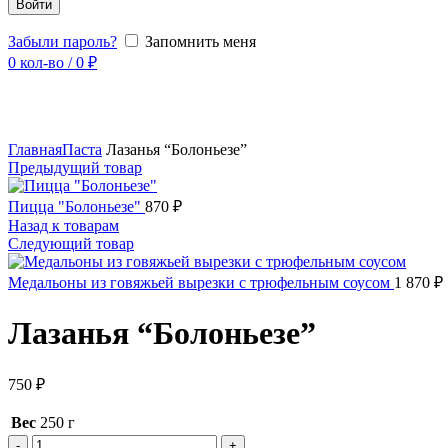
Войти
Забыли пароль?
Запомнить меня
0
кол-во
/
0
₽
Увеличить
Главная
Паста
Лазанья “Болоньезе”
Предыдущий товар
Пицца "Болоньезе"
870
₽
Назад к товарам
Следующий товар
Медальоны из говяжьей вырезки с трюфельным соусом
1 870
₽
Лазанья “Болоньезе”
750
₽
Вес
250 г
Количество