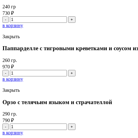
мидиями
240 гр
730
₽
Количество
товара
в корзину
Спагетти
Болоньезе
Закрыть
Паппарделле с тигровыми креветками и соусом и
260 гр.
970
₽
Количество
товара
в корзину
Паппарделле
с
Закрыть
тигровыми
креветками
Орзо с телячьим языком и страчателлой
и
соусом
290 гр.
из
790
₽
шпината
Количество
товара
в корзину
Орзо