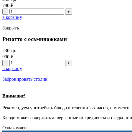
790
₽
Количество
товара
в корзину
Фарфалле
с
Закрыть
форелью
и
Ризотто с осьминожками
цукини
230 гр.
990
₽
Количество
товара
в корзину
Ризотто
с
Забронировать столик
осьминожками
Внимание!
Рекомендуем употребить блюдо в течении 2-х часов, с момента
Блюдо может содержать аллергенные ингредиенты и следы пищ
Ознакомлен