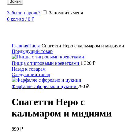
Войти
Забыли пароль?
Запомнить меня
0
кол-во
/
0
₽
Увеличить
Главная
Паста
Спагетти Неро с кальмаром и мидиями
Предыдущий товар
Пицца с тигровыми креветками
1 320
₽
Назад к товарам
Следующий товар
Фарфалле с форелью и цукини
790
₽
Спагетти Неро с
кальмаром и мидиями
890
₽