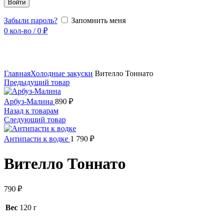
Войти
Забыли пароль?
Запомнить меня
0
кол-во
/
0
₽
Увеличить
Главная
Холодные закуски
Вителло Тоннато
Предыдущий товар
Арбуз-Малина
890
₽
Назад к товарам
Следующий товар
Антипасти к водке
1 790
₽
Вителло Тоннато
790
₽
Вес
120 г