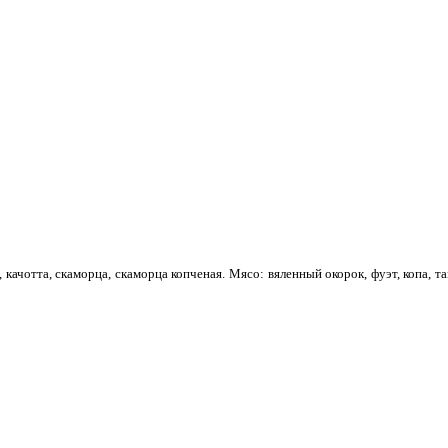
 качотта, скаморца, скаморца копченая. Мясо: вяленный окорок, фуэт, копа, 