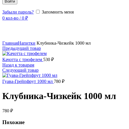
Войти
Забыли пароль?
Запомнить меня
0
кол-во
/
0
₽
Увеличить
Главная
Напитки
Клубника-Чизкейк 1000 мл
Предыдущий товар
Качотта с трюфелем
530
₽
Назад к товарам
Следующий товар
Гуава-Грейпфрут 1000 мл
780
₽
Клубника-Чизкейк 1000 мл
780
₽
Похожие